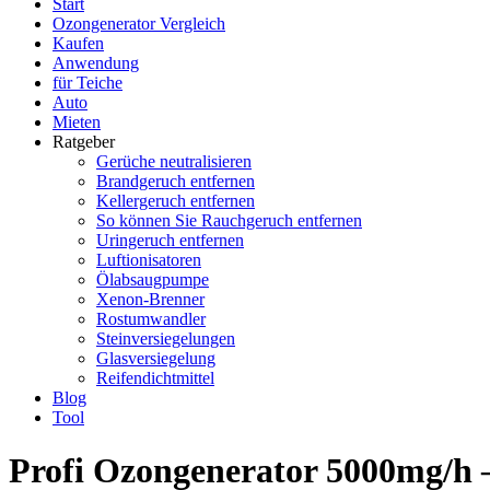
Start
Ozongenerator Vergleich
Kaufen
Anwendung
für Teiche
Auto
Mieten
Ratgeber
Gerüche neutralisieren
Brandgeruch entfernen
Kellergeruch entfernen
So können Sie Rauchgeruch entfernen
Uringeruch entfernen
Luftionisatoren
Ölabsaugpumpe
Xenon-Brenner
Rostumwandler
Steinversiegelungen
Glasversiegelung
Reifendichtmittel
Blog
Tool
Profi Ozongenerator 5000mg/h 