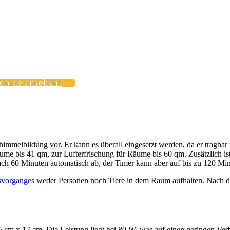
on.de ansehen!
immelbildung vor. Er kann es überall eingesetzt werden, da er tragbar 
äume bis 41 qm, zur Lufterfrischung für Räume bis 60 qm. Zusätzlich ist
ach 60 Minuten automatisch ab, der Timer kann aber auf bis zu 120 Min
svorganges
weder Personen noch Tiere in dem Raum aufhalten. Nach de
5 cm x 17 cm. Die Leistung liegt bei 80 W, was auf einen geringen Ver