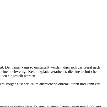
ist. Der Timer kann so eingestellt werden, dass sich das Gerät nach
 eine hochwertige Keramikplatte verarbeitet, die eine technische
uten eingestellt werden.
m Vorgang ist der Raum ausreichend durchzulüften und kann erst
brauch schließen lässt. Es erzeugt einen Ozonausstoß von 5.000 mg