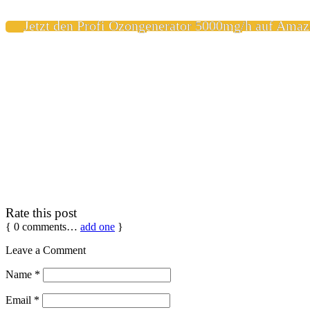
Jetzt den Profi Ozongenerator 5000mg/h auf Amaz
Rate this post
{
0
comments…
add one
}
Leave a Comment
Name
*
Email
*