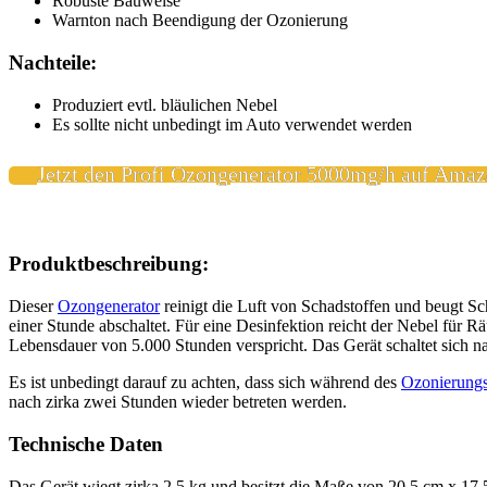
Robuste Bauweise
Warnton nach Beendigung der Ozonierung
Nachteile:
Produziert evtl. bläulichen Nebel
Es sollte nicht unbedingt im Auto verwendet werden
Jetzt den Profi Ozongenerator 5000mg/h auf Amaz
Produktbeschreibung:
Dieser
Ozongenerator
reinigt die Luft von Schadstoffen und beugt Sch
einer Stunde abschaltet. Für eine Desinfektion reicht der Nebel für R
Lebensdauer von 5.000 Stunden verspricht. Das Gerät schaltet sich n
Es ist unbedingt darauf zu achten, dass sich während des
Ozonierung
nach zirka zwei Stunden wieder betreten werden.
Technische Daten
Das Gerät wiegt zirka 2,5 kg und besitzt die Maße von 20,5 cm x 17,